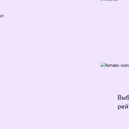
ог
Выб
рей