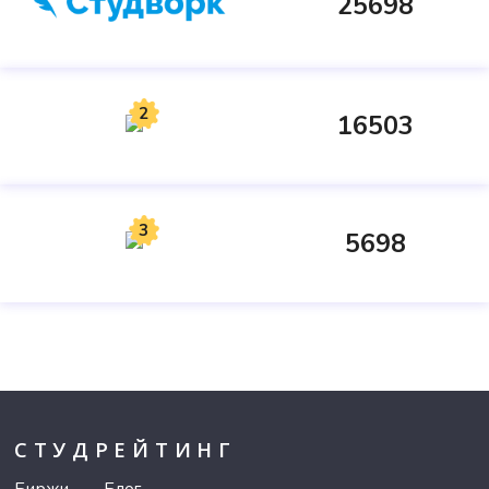
25698
2
16503
3
5698
СТУДРЕЙТИНГ
Биржи
Блог