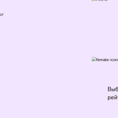
ог
Выб
рей