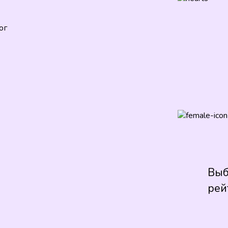
ог
Выб
рей