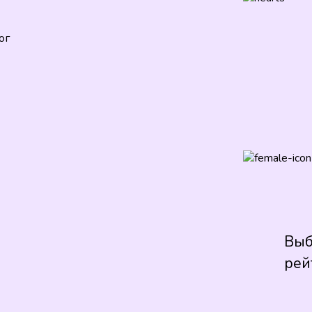
ог
Выб
рей