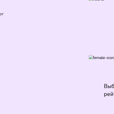
ог
Выб
рей