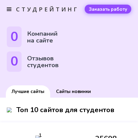
СТУДРЕЙТИНГ
Заказать работу
0
Компаний
на сайте
0
Отзывов
студентов
Лучшие сайты
Сайты новинки
Топ 10 сайтов для студентов
1