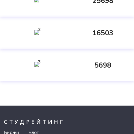
25698
2
16503
3
5698
СТУДРЕЙТИНГ
Биржи
Блог