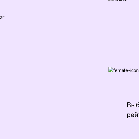
ог
Выб
рей