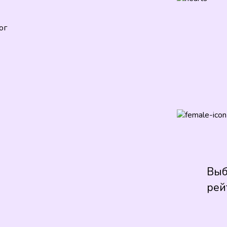
ог
Выб
рей