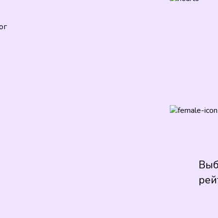
ог
Выб
рей