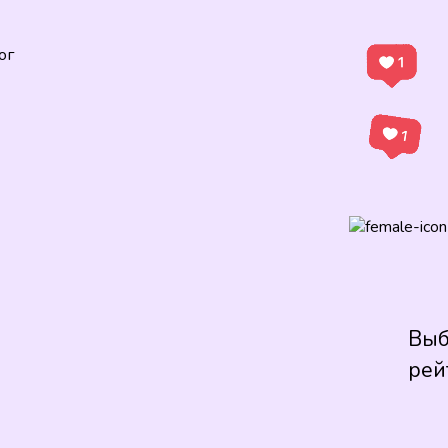
ог
Выб
рей