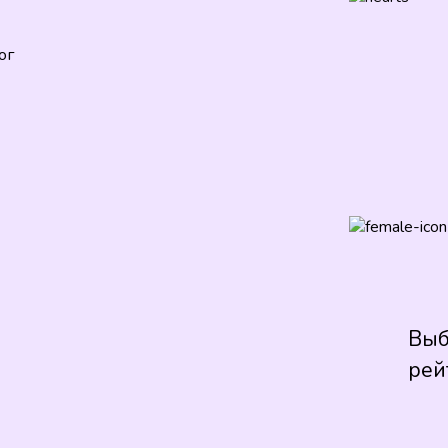
ог
Выб
рей