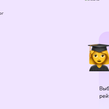
ог
Выб
рей