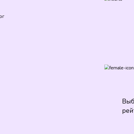
ог
Выб
рей