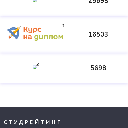
25698
2
16503
3
5698
СТУДРЕЙТИНГ