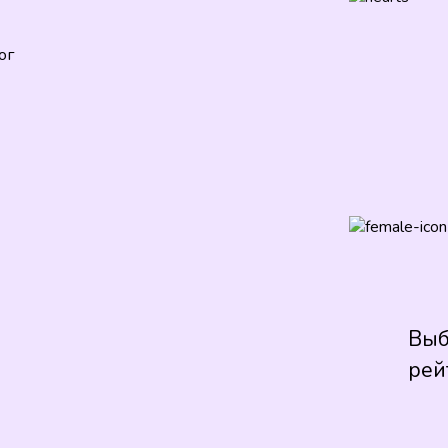
ог
Выб
рей