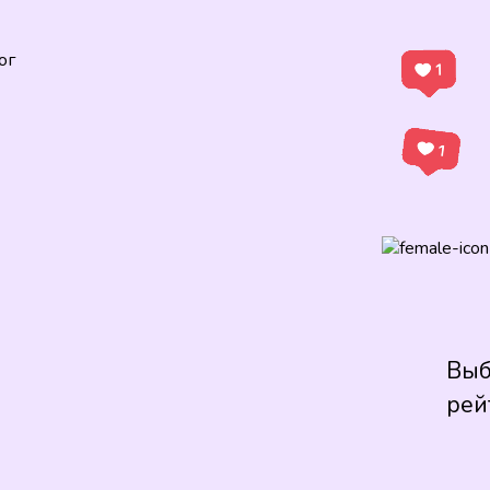
ог
Выб
рей